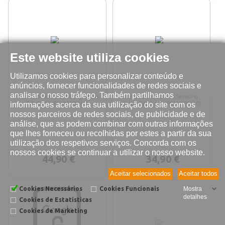
Este website utiliza cookies
Utilizamos cookies para personalizar conteúdo e
anúncios, fornecer funcionalidades de redes sociais e
analisar o nosso tráfego. Também partilhamos
Reparação bateria Samsung Galaxy
Reparação leitor SIM Samsung
informações acerca da sua utilização do site com os
Tab 3 10" (P5200/P5210)
Galaxy Tab 3 10" (P5200/P5210)
nossos parceiros de redes sociais, de publicidade e de
análise, que as podem combinar com outras informações
que lhes forneceu ou recolhidas por estes a partir da sua
utilização dos respetivos serviços. Concorda com os
nossos cookies se continuar a utilizar o nosso website.
44,90 €
34,90 €
Aceitar selecionados
Aceitar todos
Cookies Necessários
Cookies Funcionais
Mostra
detalhes
Cookies de Estatísticas
Cookies de Marketing