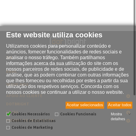
Este website utiliza cookies
Utilizamos cookies para personalizar conteúdo e
anúncios, fornecer funcionalidades de redes sociais e
analisar o nosso tráfego. Também partilhamos
Tel.
+351 229 429 211
informações acerca da sua utilização do site com os
(Chamada para a rede fixa nacional)
nossos parceiros de redes sociais, de publicidade e de
Email.
lojaonline@dotbright.pt
análise, que as podem combinar com outras informações
que lhes forneceu ou recolhidas por estes a partir da sua
SEGUE-NOS
utilização dos respetivos serviços. Concorda com os
nossos cookies se continuar a utilizar o nosso website.
APOIO AO CLIENTE
DOTBRIGHT
Aceitar selecionados
Aceitar todos
LOJAS
Cookies Necessários
Cookies Funcionais
Mostra
detalhes
FORMAS DE PAGAMENTO
Cookies de Estatísticas
Cookies de Marketing