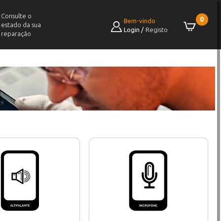
Consulte o
0
Bem-vindo
estado da sua
Login
/
Registo
reparação