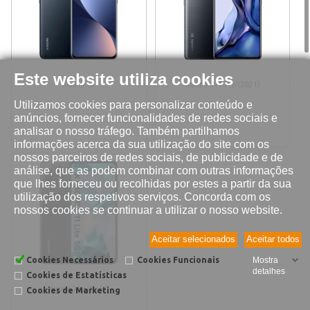
Este website utiliza cookies
Xiaomi 12
Xiaomi 11T Pro (2021)
Utilizamos cookies para personalizar conteúdo e
anúncios, fornecer funcionalidades de redes sociais e
analisar o nosso tráfego. Também partilhamos
informações acerca da sua utilização do site com os
nossos parceiros de redes sociais, de publicidade e de
análise, que as podem combinar com outras informações
que lhes forneceu ou recolhidas por estes a partir da sua
utilização dos respetivos serviços. Concorda com os
nossos cookies se continuar a utilizar o nosso website.
Aceitar selecionados
Aceitar todos
Cookies Necessários
Cookies Funcionais
Mostra
detalhes
Cookies de Estatísticas
Xiaomi 11 Lite 5G
Cookies de Marketing