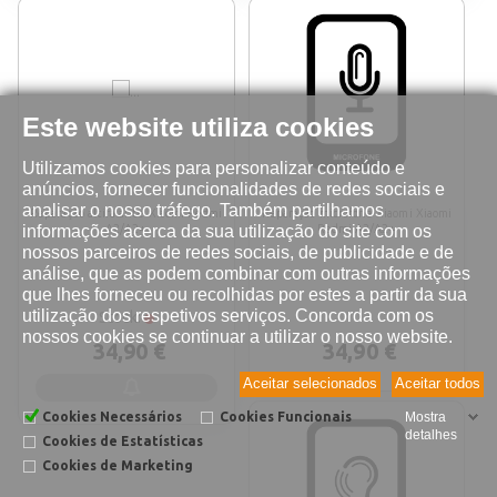
Este website utiliza cookies
Utilizamos cookies para personalizar conteúdo e
anúncios, fornecer funcionalidades de redes sociais e
analisar o nosso tráfego. Também partilhamos
Reparação altifalante Xiaomi Redmi
Reparação microfone Xiaomi Xiaomi
informações acerca da sua utilização do site com os
A2/A2+
Redmi A2/A2+
nossos parceiros de redes sociais, de publicidade e de
análise, que as podem combinar com outras informações
que lhes forneceu ou recolhidas por estes a partir da sua
utilização dos respetivos serviços. Concorda com os
Stock:
nossos cookies se continuar a utilizar o nosso website.
34,90 €
34,90 €
Aceitar selecionados
Aceitar todos
Cookies Necessários
Cookies Funcionais
Mostra
detalhes
Cookies de Estatísticas
Cookies de Marketing