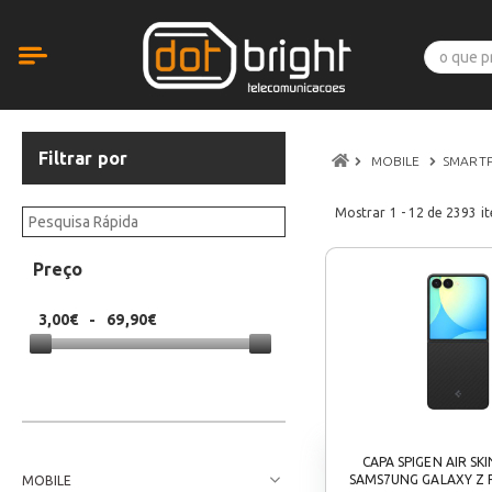
Filtrar por
MOBILE
SMART
Mostrar
1 - 12
de
2393
it
Preço
3,00€
-
69,90€
CAPA SPIGEN AIR SK
SAMS7UNG GALAXY Z F
MOBILE