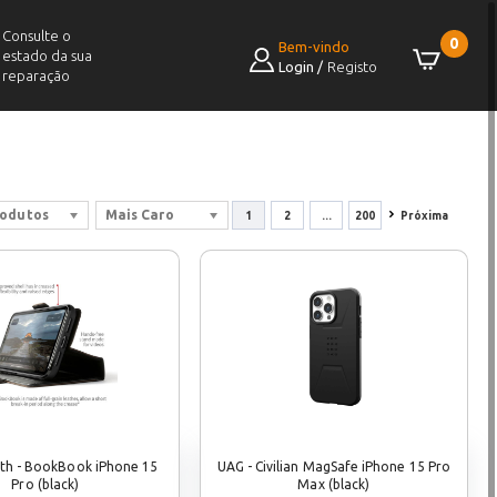
Consulte o
0
Bem-vindo
estado da sua
Login
/
Registo
reparação
rodutos
Mais Caro
1
2
...
200
Próxima
uth - BookBook iPhone 15
UAG - Civilian MagSafe iPhone 15 Pro
Pro (black)
Max (black)