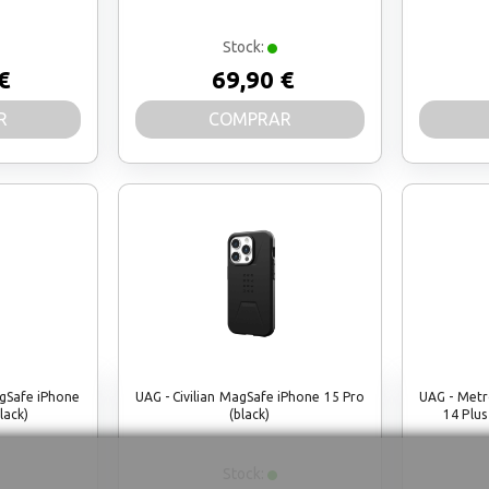
Stock:
€
69,90 €
R
COMPRAR
gSafe iPhone
UAG - Civilian MagSafe iPhone 15 Pro
UAG - Metr
lack)
(black)
14 Plus
Stock: