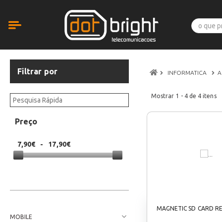
Filtrar por
INFORMATICA
A
Mostrar
1 - 4
de
4
itens
Preço
7,90€
-
17,90€
MAGNETIC SD CARD R
MOBILE