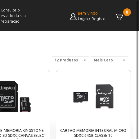
Consulte o
0
Bem-vindo
estado da sua
Login
/
Registo
reparação
12 Produtos
Mais Caro
DE MEMORIA KINGSTONE
CARTAO MEMORIA INTEGRAL MICRO
O SD SDXC CANVAS SELECT
SDXC 64GB CLASSE 10