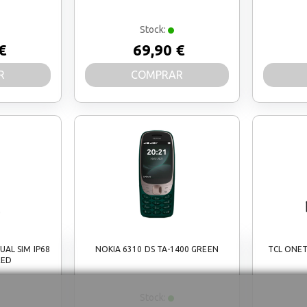
Stock:
€
69,90 €
R
COMPRAR
UAL SIM IP68
NOKIA 6310 DS TA-1400 GREEN
TCL ONET
RED
Stock: