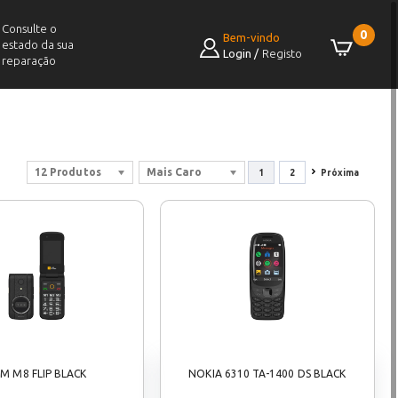
Consulte o
0
Bem-vindo
estado da sua
Login
/
Registo
reparação
12 Produtos
Mais Caro
1
2
Próxima
M M8 FLIP BLACK
NOKIA 6310 TA-1400 DS BLACK