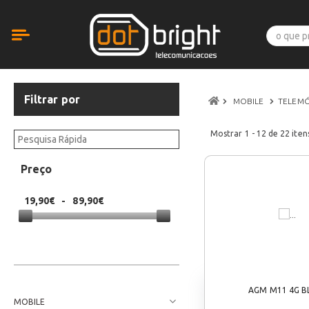
Filtrar por
MOBILE
TELEMÓ
Mostrar
1 - 12
de
22
iten
Preço
19,90€
-
89,90€
AGM M11 4G B
MOBILE