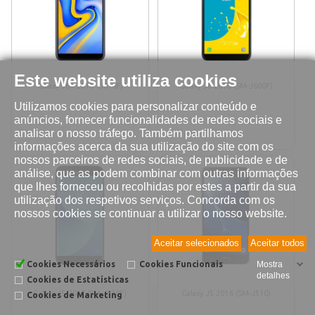
Este website utiliza cookies
Galaxy J6+ 2018 (J610F)
Galaxy J6 2018 (SM-J600F)
Utilizamos cookies para personalizar conteúdo e
anúncios, fornecer funcionalidades de redes sociais e
analisar o nosso tráfego. Também partilhamos
informações acerca da sua utilização do site com os
nossos parceiros de redes sociais, de publicidade e de
análise, que as podem combinar com outras informações
que lhes forneceu ou recolhidas por estes a partir da sua
utilização dos respetivos serviços. Concorda com os
nossos cookies se continuar a utilizar o nosso website.
Aceitar selecionados
Aceitar todos
Cookies Necessários
Cookies Funcionais
Mostra
detalhes
Cookies de Estatísticas
Galaxy J5 2017 (SM-J530F)
Galaxy J5 2016 (SM-J510)
Cookies de Marketing