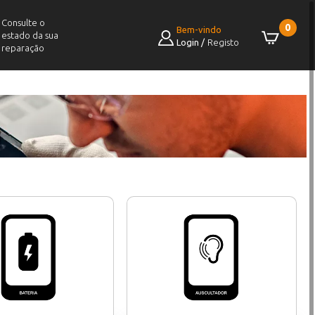
Consulte o
0
Bem-vindo
estado da sua
Login
/
Registo
reparação