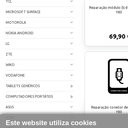
TCL
Reparação módulo (lcd
MICROSOFT SURFACE
Y80
MOTOROLA
NOKIA ANDROID
69,90 
LG
ZTE
WIKO
VODAFONE
TABLETS GENÉRICOS
COMPUTADORES PORTÁTEIS
ASUS
Reparação conetor de
Y80
SONY
Este website utiliza cookies