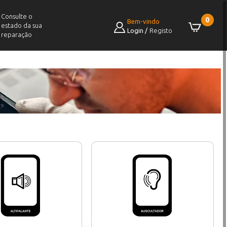
Consulte o
0
Bem-vindo
estado da sua
Login
/
Registo
reparação