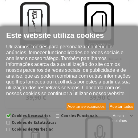
Este website utiliza cookies
Utilizamos cookies para personalizar conteúdo e
anúncios, fornecer funcionalidades de redes sociais e
analisar o nosso tráfego. Também partilhamos
Reparação tampa traseira inclui
Reparação leitor SIM Huawei P
informações acerca da sua utilização do site com os
lente da câmara Huawei P SMART
Smart 2019 POT-LX1
2019 POT-LX1
nossos parceiros de redes sociais, de publicidade e de
análise, que as podem combinar com outras informações
que lhes forneceu ou recolhidas por estes a partir da sua
utilização dos respetivos serviços. Concorda com os
nossos cookies se continuar a utilizar o nosso website.
39,90 €
39,90 €
Aceitar selecionados
Aceitar todos
Cookies Necessários
Cookies Funcionais
Mostra
detalhes
Cookies de Estatísticas
Cookies de Marketing