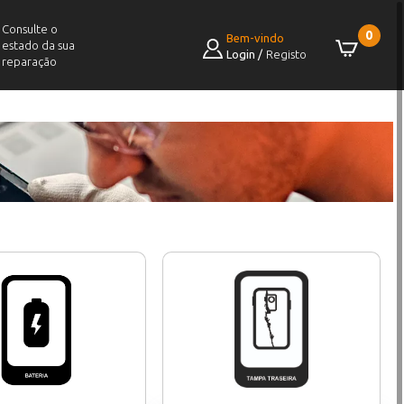
Consulte o
0
Bem-vindo
estado da sua
Login
/
Registo
reparação