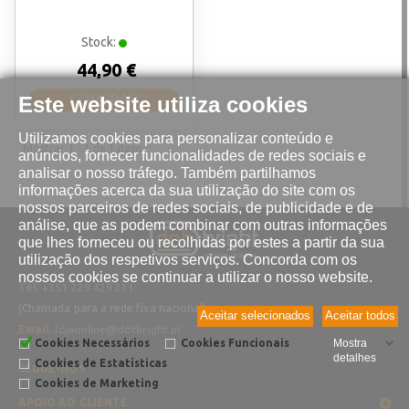
Stock:
44,90 €
COMPRAR
Este website utiliza cookies
Utilizamos cookies para personalizar conteúdo e
Mostrar
1 - 1
de
1
item
anúncios, fornecer funcionalidades de redes sociais e
analisar o nosso tráfego. Também partilhamos
informações acerca da sua utilização do site com os
nossos parceiros de redes sociais, de publicidade e de
análise, que as podem combinar com outras informações
que lhes forneceu ou recolhidas por estes a partir da sua
utilização dos respetivos serviços. Concorda com os
nossos cookies se continuar a utilizar o nosso website.
Tel.
+351 229 429 211
(Chamada para a rede fixa nacional)
Aceitar selecionados
Aceitar todos
Email.
lojaonline@dotbright.pt
Cookies Necessários
Cookies Funcionais
Mostra
detalhes
Cookies de Estatísticas
SEGUE-NOS
Cookies de Marketing
APOIO AO CLIENTE