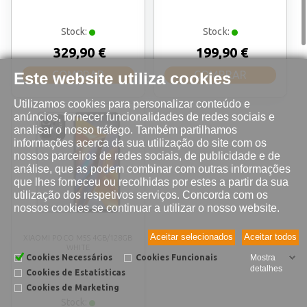
Stock:
Stock:
329,90 €
199,90 €
COMPRAR
COMPRAR
Este website utiliza cookies
Utilizamos cookies para personalizar conteúdo e
anúncios, fornecer funcionalidades de redes sociais e
analisar o nosso tráfego. Também partilhamos
informações acerca da sua utilização do site com os
nossos parceiros de redes sociais, de publicidade e de
análise, que as podem combinar com outras informações
que lhes forneceu ou recolhidas por estes a partir da sua
utilização dos respetivos serviços. Concorda com os
nossos cookies se continuar a utilizar o nosso website.
Aceitar selecionados
Aceitar todos
XIAOMI POCO M5S 4GB/128GB
WHITE
Cookies Necessários
Cookies Funcionais
Mostra
detalhes
Cookies de Estatísticas
Cookies de Marketing
Stock: