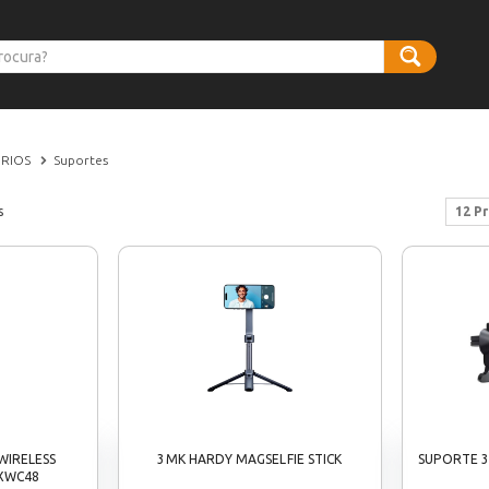
ÓRIOS
Suportes
s
12 P
WIRELESS
3MK HARDY MAGSELFIE STICK
SUPORTE 
XWC48