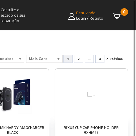
Consulte o
0
Bem-vindo
estado da sua
Login
/
Registo
reparação
rodutos
Mais Caro
1
2
...
4
Próxima
3MK HARDY MAGCHARGER
RIXUS CUP CAR PHONE HOLDER
BLACK
RXHM27