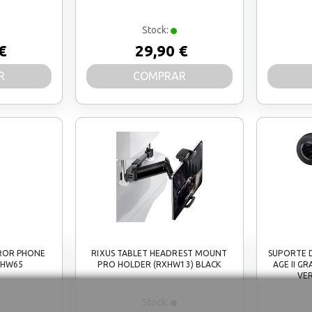
Stock:
€
29,90 €
R
COMPRAR
RROR PHONE
RIXUS TABLET HEADREST MOUNT
SUPORTE 
XHW65
PRO HOLDER (RXHW13) BLACK
AGE II G
VER
Stock: