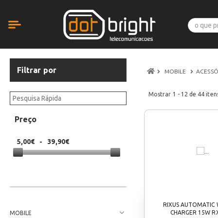
Filtrar por
MOBILE
ACESS
Mostrar
1 - 12
de
44
iten
Preço
5,00€
-
39,90€
RIXUS AUTOMATIC 
CHARGER 15W R
MOBILE