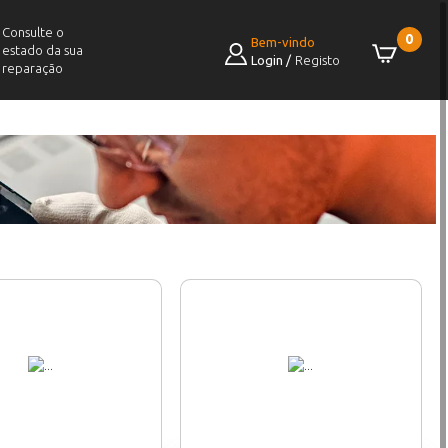
Consulte o
0
Bem-vindo
estado da sua
Login
/
Registo
reparação