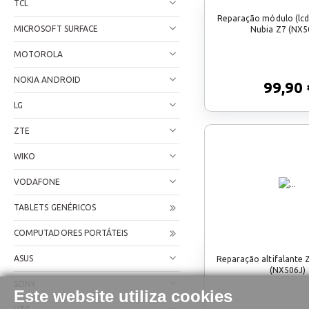
TCL
Reparação módulo (lc
MICROSOFT SURFACE
Nubia Z7 (NX5
MOTOROLA
NOKIA ANDROID
99,90 
LG
ZTE
WIKO
VODAFONE
TABLETS GENÉRICOS
COMPUTADORES PORTÁTEIS
ASUS
Reparação altifalante 
(NX506J)
SONY
Este website utiliza cookies