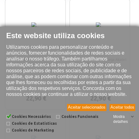
Este website utiliza cookies
Utilizamos cookies para personalizar conteúdo e
anúncios, fornecer funcionalidades de redes sociais e
analisar o nosso tráfego. Também partilhamos
Reparação leitor do cartão SIM
Reparação conetor de carga Alcatel
informações acerca da sua utilização do site com os
Alcatel PIXI 3 4.0 (4013)
PIXI 3 4.0 (4013)
nossos parceiros de redes sociais, de publicidade e de
análise, que as podem combinar com outras informações
que lhes forneceu ou recolhidas por estes a partir da sua
utilização dos respetivos serviços. Concorda com os
nossos cookies se continuar a utilizar o nosso website.
22,90 €
22,90 €
Aceitar selecionados
Aceitar todos
Cookies Necessários
Cookies Funcionais
Mostra
detalhes
Cookies de Estatísticas
Cookies de Marketing