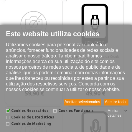
Este website utiliza cookies
Utilizamos cookies para personalizar conteúdo e
anúncios, fornecer funcionalidades de redes sociais e
analisar o nosso tráfego. Também partilhamos
Reparação carcaça traseira Google
Reparação conetor de carga Google
informações acerca da sua utilização do site com os
Pixel 4A 5G
Pixel 4A 5G
nossos parceiros de redes sociais, de publicidade e de
análise, que as podem combinar com outras informações
que lhes forneceu ou recolhidas por estes a partir da sua
utilização dos respetivos serviços. Concorda com os
nossos cookies se continuar a utilizar o nosso website.
59,90 €
49,90 €
Aceitar selecionados
Aceitar todos
Cookies Necessários
Cookies Funcionais
Mostra
detalhes
Cookies de Estatísticas
Cookies de Marketing