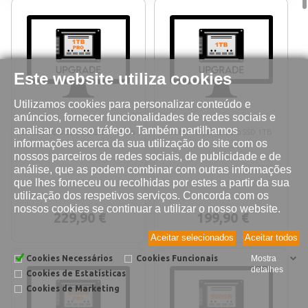
Este website utiliza cookies
Utilizamos cookies para personalizar conteúdo e
anúncios, fornecer funcionalidades de redes sociais e
analisar o nosso tráfego. Também partilhamos
Substituição de disco SSD 1TB Pro
Substituição de disco SSD 1TB
informações acerca da sua utilização do site com os
nossos parceiros de redes sociais, de publicidade e de
análise, que as podem combinar com outras informações
que lhes forneceu ou recolhidas por estes a partir da sua
utilização dos respetivos serviços. Concorda com os
nossos cookies se continuar a utilizar o nosso website.
229,90 €
199,90 €
Aceitar selecionados
Aceitar todos
Cookies Necessários
Cookies Funcionais
Mostra
detalhes
Cookies de Estatísticas
Cookies de Marketing