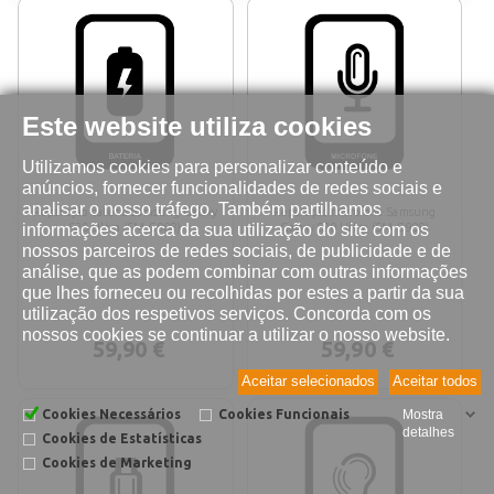
Este website utiliza cookies
Utilizamos cookies para personalizar conteúdo e
anúncios, fornecer funcionalidades de redes sociais e
analisar o nosso tráfego. Também partilhamos
Reparação bateria Samsung Galaxy
Reparação microfone Samsung
informações acerca da sua utilização do site com os
S20 Ultra (SM-G988)
Galaxy S20 Ultra (SM-G988)
nossos parceiros de redes sociais, de publicidade e de
análise, que as podem combinar com outras informações
que lhes forneceu ou recolhidas por estes a partir da sua
utilização dos respetivos serviços. Concorda com os
nossos cookies se continuar a utilizar o nosso website.
59,90 €
59,90 €
Aceitar selecionados
Aceitar todos
Cookies Necessários
Cookies Funcionais
Mostra
detalhes
Cookies de Estatísticas
Cookies de Marketing