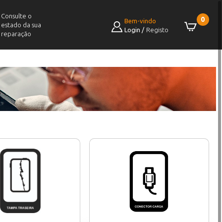
Consulte o
0
Bem-vindo
estado da sua
Login
/
Registo
reparação