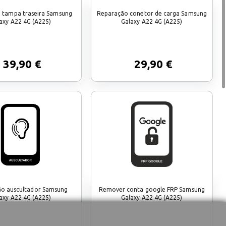
 tampa traseira Samsung
Reparação conetor de carga Samsung
axy A22 4G (A225)
Galaxy A22 4G (A225)
39,90 €
29,90 €
o auscultador Samsung
Remover conta google FRP Samsung
axy A22 4G (A225)
Galaxy A22 4G (A225)