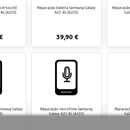
lcd+touch)
Reparação bateria Samsung Galaxy
Reparação
 4G (A225)
A22 4G (A225)
Gal
€
39,90 €
amsung Galaxy
Reparação microfone Samsung
Reparaçã
5)
Galaxy A22 4G (A225)
Gal