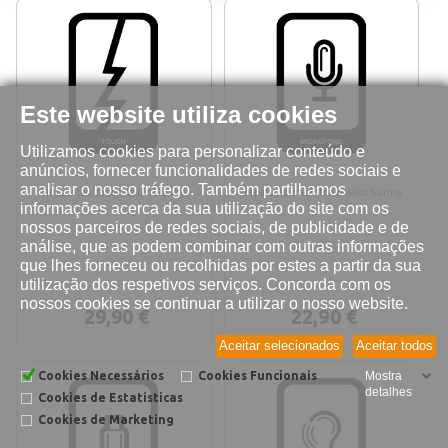
Este website utiliza cookies
Utilizamos cookies para personalizar conteúdo e
anúncios, fornecer funcionalidades de redes sociais e
analisar o nosso tráfego. Também partilhamos
Reparação touch Wiko Sunny
Reparação microfone Wiko Sunny
informações acerca da sua utilização do site com os
nossos parceiros de redes sociais, de publicidade e de
análise, que as podem combinar com outras informações
que lhes forneceu ou recolhidas por estes a partir da sua
utilização dos respetivos serviços. Concorda com os
nossos cookies se continuar a utilizar o nosso website.
29,90 €
22,90 €
Aceitar selecionados
Aceitar todos
Cookies Necessários
Cookies Funcionais
Mostra
detalhes
Cookies de Estatísticas
Cookies de Marketing