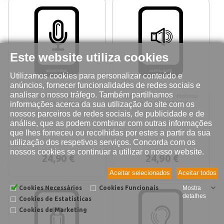
Este website utiliza cookies
Utilizamos cookies para personalizar conteúdo e
anúncios, fornecer funcionalidades de redes sociais e
analisar o nosso tráfego. Também partilhamos
Reparação microfone Motorola
Reparação altifalante Motorola
informações acerca da sua utilização do site com os
Moto E5 Plus (XT1924)
Moto E5 Plus (XT1924)
nossos parceiros de redes sociais, de publicidade e de
análise, que as podem combinar com outras informações
que lhes forneceu ou recolhidas por estes a partir da sua
utilização dos respetivos serviços. Concorda com os
nossos cookies se continuar a utilizar o nosso website.
24,90 €
24,90 €
Aceitar selecionados
Aceitar todos
Cookies Necessários
Cookies Funcionais
Mostra
detalhes
Cookies de Estatísticas
Cookies de Marketing