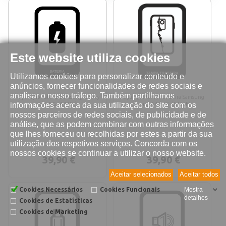
Este website utiliza cookies
Utilizamos cookies para personalizar conteúdo e
anúncios, fornecer funcionalidades de redes sociais e
analisar o nosso tráfego. Também partilhamos
Reparação bateria Samsung Galaxy
Reparação tampa traseira Samsung
informações acerca da sua utilização do site com os
A42 5G (A426F)
Galaxy A42 5G (A426F)
nossos parceiros de redes sociais, de publicidade e de
análise, que as podem combinar com outras informações
que lhes forneceu ou recolhidas por estes a partir da sua
utilização dos respetivos serviços. Concorda com os
nossos cookies se continuar a utilizar o nosso website.
39,90 €
39,90 €
Aceitar selecionados
Aceitar todos
Cookies Necessários
Cookies Funcionais
Mostra
detalhes
Cookies de Estatísticas
Cookies de Marketing