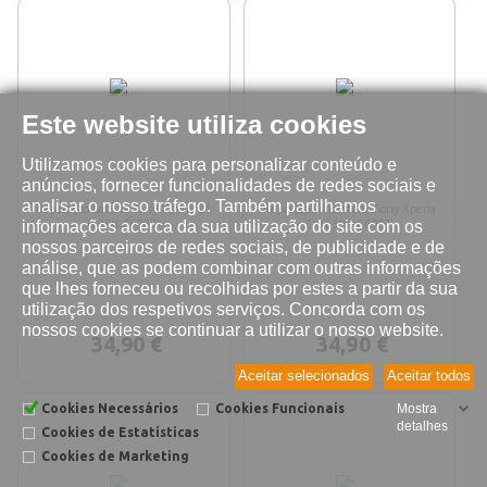
Este website utiliza cookies
Utilizamos cookies para personalizar conteúdo e
anúncios, fornecer funcionalidades de redes sociais e
analisar o nosso tráfego. Também partilhamos
Reparação bateria Sony Xperia Z1
Reparação microfone Sony Xperia
informações acerca da sua utilização do site com os
(L39h,C6903)
Z1 (L39h,C6903)
nossos parceiros de redes sociais, de publicidade e de
análise, que as podem combinar com outras informações
que lhes forneceu ou recolhidas por estes a partir da sua
utilização dos respetivos serviços. Concorda com os
nossos cookies se continuar a utilizar o nosso website.
34,90 €
34,90 €
Aceitar selecionados
Aceitar todos
Cookies Necessários
Cookies Funcionais
Mostra
detalhes
Cookies de Estatísticas
Cookies de Marketing