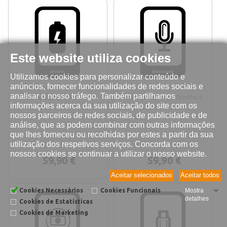
Este website utiliza cookies
Utilizamos cookies para personalizar conteúdo e
anúncios, fornecer funcionalidades de redes sociais e
analisar o nosso tráfego. Também partilhamos
Reparação bateria OnePlus 8
Reparação microfone OnePlus 8
informações acerca da sua utilização do site com os
nossos parceiros de redes sociais, de publicidade e de
análise, que as podem combinar com outras informações
que lhes forneceu ou recolhidas por estes a partir da sua
utilização dos respetivos serviços. Concorda com os
nossos cookies se continuar a utilizar o nosso website.
59,90 €
59,90 €
Aceitar selecionados
Aceitar todos
Cookies Necessários
Cookies Funcionais
Mostra
detalhes
Cookies de Estatísticas
Cookies de Marketing