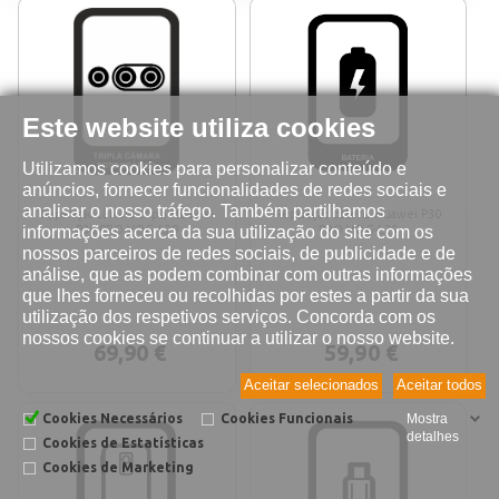
Este website utiliza cookies
Utilizamos cookies para personalizar conteúdo e
anúncios, fornecer funcionalidades de redes sociais e
analisar o nosso tráfego. Também partilhamos
Reparação câmara tripla Huawei
Reparação bateria Huawei P30
informações acerca da sua utilização do site com os
P30 PRO VOG-L29
PRO VOG-L29
nossos parceiros de redes sociais, de publicidade e de
análise, que as podem combinar com outras informações
que lhes forneceu ou recolhidas por estes a partir da sua
utilização dos respetivos serviços. Concorda com os
nossos cookies se continuar a utilizar o nosso website.
69,90 €
59,90 €
Aceitar selecionados
Aceitar todos
Cookies Necessários
Cookies Funcionais
Mostra
detalhes
Cookies de Estatísticas
Cookies de Marketing