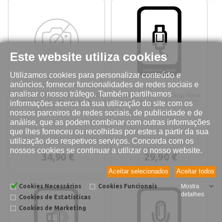
Este website utiliza cookies
Utilizamos cookies para personalizar conteúdo e
anúncios, fornecer funcionalidades de redes sociais e
analisar o nosso tráfego. Também partilhamos
Reparação tampa traseira Nokia 2.4
Reparação conetor de carga Nokia
informações acerca da sua utilização do site com os
(TA-1270, TA-1274, TA-1277)
2.4 (TA-1270, TA-1274, TA-1277)
nossos parceiros de redes sociais, de publicidade e de
análise, que as podem combinar com outras informações
que lhes forneceu ou recolhidas por estes a partir da sua
utilização dos respetivos serviços. Concorda com os
nossos cookies se continuar a utilizar o nosso website.
34,90 €
29,90 €
Aceitar selecionados
Aceitar todos
Cookies Necessários
Cookies Funcionais
Mostra
detalhes
Cookies de Estatísticas
Cookies de Marketing