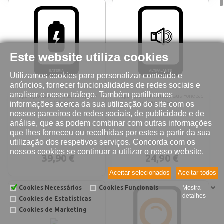
Este website utiliza cookies
Utilizamos cookies para personalizar conteúdo e
anúncios, fornecer funcionalidades de redes sociais e
analisar o nosso tráfego. Também partilhamos
Reparação bateria Asus Fonepad 7
Reparação altifalante Asus Fonepad
informações acerca da sua utilização do site com os
K004 (ME371)
7 K004 (ME371)
nossos parceiros de redes sociais, de publicidade e de
análise, que as podem combinar com outras informações
que lhes forneceu ou recolhidas por estes a partir da sua
utilização dos respetivos serviços. Concorda com os
nossos cookies se continuar a utilizar o nosso website.
39,90 €
24,90 €
Aceitar selecionados
Aceitar todos
Cookies Necessários
Cookies Funcionais
Mostra
detalhes
Cookies de Estatísticas
Cookies de Marketing