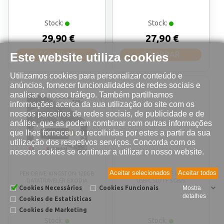
Stock:
Stock:
29,90 €
27,90 €
COMPRAR
COMPRAR
Este website utiliza cookies
Utilizamos cookies para personalizar conteúdo e
anúncios, fornecer funcionalidades de redes sociais e
analisar o nosso tráfego. Também partilhamos
informações acerca da sua utilização do site com os
nossos parceiros de redes sociais, de publicidade e de
análise, que as podem combinar com outras informações
que lhes forneceu ou recolhidas por estes a partir da sua
utilização dos respetivos serviços. Concorda com os
nossos cookies se continuar a utilizar o nosso website.
Aceitar selecionados
Aceitar todos
PEN DRIVE KINGSTON 128GB
UGREEN LEITOR DE CARTOES
DATATRAVELER EXODIA
USB-C SD/TF 5GB/S
Cookies Necessários
Cookies Funcionais
Mostra
detalhes
Cookies de Estatísticas
Cookies de Marketing
Stock:
Stock: