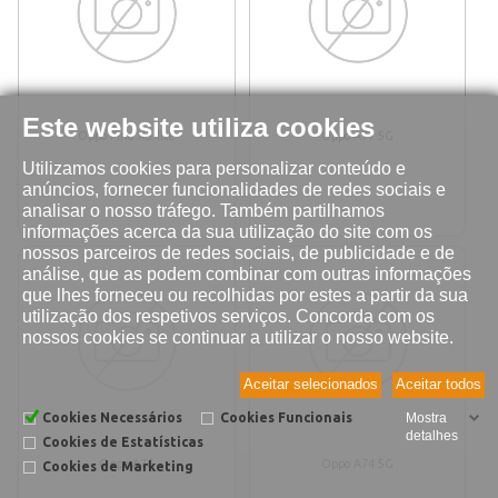
Este website utiliza cookies
Oppo Find X5 lite
Oppo A77 5G
Utilizamos cookies para personalizar conteúdo e
anúncios, fornecer funcionalidades de redes sociais e
analisar o nosso tráfego. Também partilhamos
informações acerca da sua utilização do site com os
nossos parceiros de redes sociais, de publicidade e de
análise, que as podem combinar com outras informações
que lhes forneceu ou recolhidas por estes a partir da sua
utilização dos respetivos serviços. Concorda com os
nossos cookies se continuar a utilizar o nosso website.
Aceitar selecionados
Aceitar todos
Cookies Necessários
Cookies Funcionais
Mostra
detalhes
Cookies de Estatísticas
Oppo A76
Oppo A74 5G
Cookies de Marketing