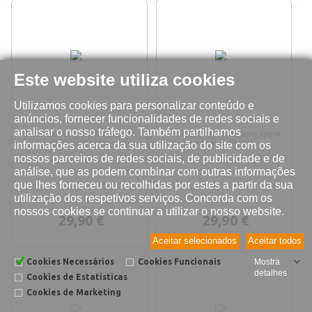
Este website utiliza cookies
Utilizamos cookies para personalizar conteúdo e
anúncios, fornecer funcionalidades de redes sociais e
analisar o nosso tráfego. Também partilhamos
Reparação microfone Sony Xperia
Reparação altifalante Sony Xperia
informações acerca da sua utilização do site com os
XA Ultra (F3211)
XA Ultra (F3211)
nossos parceiros de redes sociais, de publicidade e de
análise, que as podem combinar com outras informações
que lhes forneceu ou recolhidas por estes a partir da sua
utilização dos respetivos serviços. Concorda com os
nossos cookies se continuar a utilizar o nosso website.
29,90 €
29,90 €
Aceitar selecionados
Aceitar todos
Cookies Necessários
Cookies Funcionais
Mostra
detalhes
Cookies de Estatísticas
Cookies de Marketing