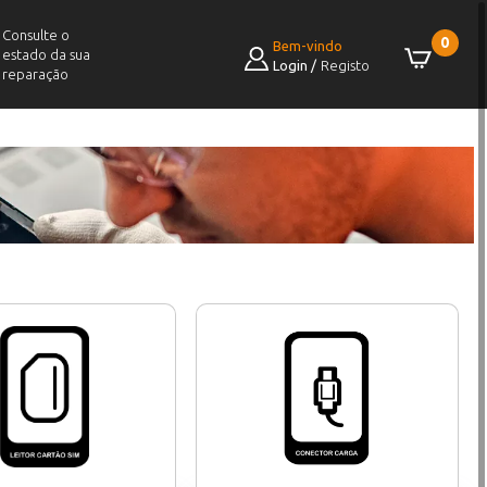
Consulte o
0
Bem-vindo
estado da sua
Login
/
Registo
reparação