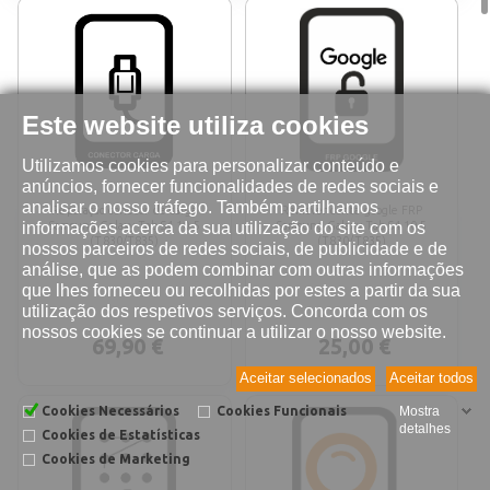
Este website utiliza cookies
Utilizamos cookies para personalizar conteúdo e
anúncios, fornecer funcionalidades de redes sociais e
analisar o nosso tráfego. Também partilhamos
Reparação conetor de carga
Remover conta google FRP
informações acerca da sua utilização do site com os
Samsung Galaxy Tab S4 10.5
Samsung Galaxy Tab S4 10.5
(T830/T835)
(T830/T835)
nossos parceiros de redes sociais, de publicidade e de
análise, que as podem combinar com outras informações
que lhes forneceu ou recolhidas por estes a partir da sua
utilização dos respetivos serviços. Concorda com os
nossos cookies se continuar a utilizar o nosso website.
69,90 €
25,00 €
Aceitar selecionados
Aceitar todos
Cookies Necessários
Cookies Funcionais
Mostra
detalhes
Cookies de Estatísticas
Cookies de Marketing