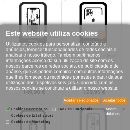
Este website utiliza cookies
Utilizamos cookies para personalizar conteúdo e
anúncios, fornecer funcionalidades de redes sociais e
analisar o nosso tráfego. Também partilhamos
Reparação Ecrã OLED Premium
Reparação câmera traseira iPhone
informações acerca da sua utilização do site com os
iPhone 14 Pro - Qualidade
14 Pro
equivalente ao original
nossos parceiros de redes sociais, de publicidade e de
análise, que as podem combinar com outras informações
que lhes forneceu ou recolhidas por estes a partir da sua
utilização dos respetivos serviços. Concorda com os
nossos cookies se continuar a utilizar o nosso website.
149,90 €
129,90 €
Aceitar selecionados
Aceitar todos
Cookies Necessários
Cookies Funcionais
Mostra
detalhes
Cookies de Estatísticas
Cookies de Marketing