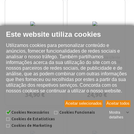
Este website utiliza cookies
Utilizamos cookies para personalizar conteúdo e
anúncios, fornecer funcionalidades de redes sociais e
analisar o nosso tráfego. Também partilhamos
Reparação bateria Alcatel
Reparação tampa traseira c/lente
informações acerca da sua utilização do site com os
OneTouch Pop C9 (7047)
da câmera Alcatel OneTouch Pop
C9 (7047)
nossos parceiros de redes sociais, de publicidade e de
análise, que as podem combinar com outras informações
que lhes forneceu ou recolhidas por estes a partir da sua
utilização dos respetivos serviços. Concorda com os
nossos cookies se continuar a utilizar o nosso website.
34,90 €
24,90 €
Aceitar selecionados
Aceitar todos
Cookies Necessários
Cookies Funcionais
Mostra
detalhes
Cookies de Estatísticas
Cookies de Marketing