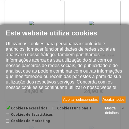
Este website utiliza cookies
Utilizamos cookies para personalizar conteúdo e
anúncios, fornecer funcionalidades de redes sociais e
analisar o nosso tráfego. Também partilhamos
Reparação leitor do cartão SIM Wiko
Reparação microfone Wiko Cink
informações acerca da sua utilização do site com os
Cink Five
Five
nossos parceiros de redes sociais, de publicidade e de
análise, que as podem combinar com outras informações
que lhes forneceu ou recolhidas por estes a partir da sua
utilização dos respetivos serviços. Concorda com os
nossos cookies se continuar a utilizar o nosso website.
24,90 €
24,90 €
Aceitar selecionados
Aceitar todos
Cookies Necessários
Cookies Funcionais
Mostra
detalhes
Cookies de Estatísticas
Cookies de Marketing