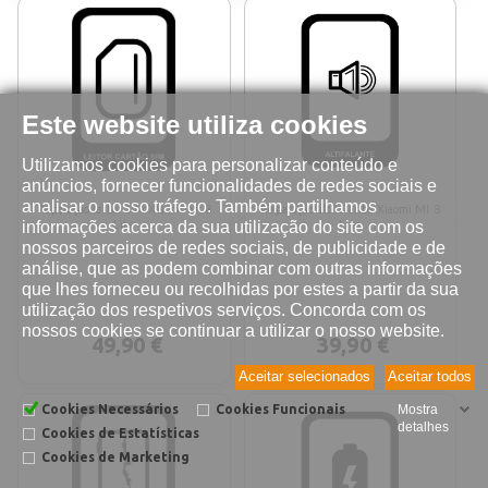
Este website utiliza cookies
Utilizamos cookies para personalizar conteúdo e
anúncios, fornecer funcionalidades de redes sociais e
analisar o nosso tráfego. Também partilhamos
Reparação leitor SIM Xiaomi MI 8
Reparação altifalante Xiaomi MI 8
informações acerca da sua utilização do site com os
Lite
Lite
nossos parceiros de redes sociais, de publicidade e de
análise, que as podem combinar com outras informações
que lhes forneceu ou recolhidas por estes a partir da sua
utilização dos respetivos serviços. Concorda com os
nossos cookies se continuar a utilizar o nosso website.
49,90 €
39,90 €
Aceitar selecionados
Aceitar todos
Cookies Necessários
Cookies Funcionais
Mostra
detalhes
Cookies de Estatísticas
Cookies de Marketing