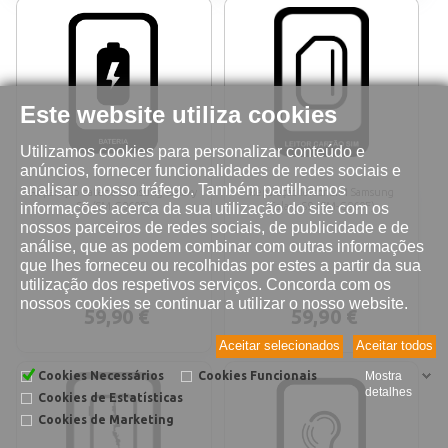
Este website utiliza cookies
Utilizamos cookies para personalizar conteúdo e
anúncios, fornecer funcionalidades de redes sociais e
analisar o nosso tráfego. Também partilhamos
Reparação bateria Samsung Galaxy
Reparação leitor SIM Samsung
informações acerca da sua utilização do site com os
S9 (SM-G960F)
Galaxy S9 (SM-G960F)
nossos parceiros de redes sociais, de publicidade e de
análise, que as podem combinar com outras informações
que lhes forneceu ou recolhidas por estes a partir da sua
utilização dos respetivos serviços. Concorda com os
nossos cookies se continuar a utilizar o nosso website.
59,90 €
59,90 €
Aceitar selecionados
Aceitar todos
Cookies Necessários
Cookies Funcionais
Mostra
detalhes
Cookies de Estatísticas
Cookies de Marketing