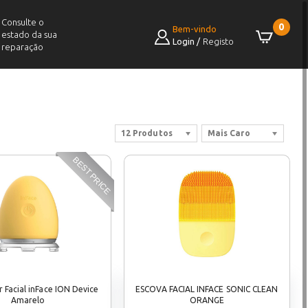
Consulte o
0
Bem-vindo
estado da sua
Login
/
Registo
reparação
12 Produtos
Mais Caro
BEST PRICE
 Facial inFace ION Device
ESCOVA FACIAL INFACE SONIC CLEAN
Amarelo
ORANGE