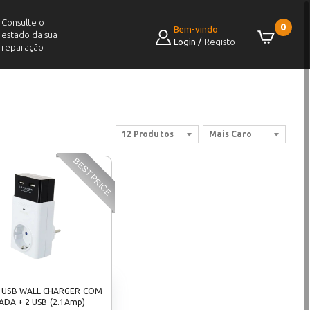
Consulte o
0
Bem-vindo
estado da sua
Login
/
Registo
reparação
12 Produtos
Mais Caro
BEST PRICE
 USB WALL CHARGER COM
DA + 2 USB (2.1Amp)