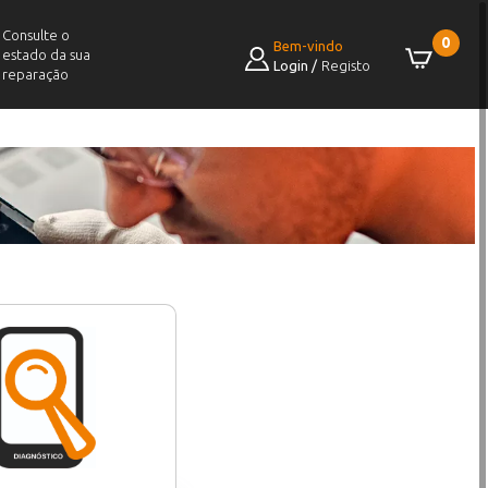
Consulte o
0
Bem-vindo
estado da sua
Login
/
Registo
reparação