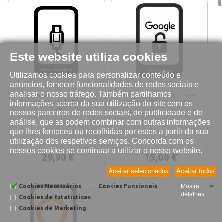
Este website utiliza cookies
Utilizamos cookies para personalizar conteúdo e
anúncios, fornecer funcionalidades de redes sociais e
analisar o nosso tráfego. Também partilhamos
Reparação conetor de carga
Remover conta google Huawei
informações acerca da sua utilização do site com os
Huawei MediaPad T2 7" (BGO-
MediaPad T2 7" (BGO-DL09)
DL09)
nossos parceiros de redes sociais, de publicidade e de
análise, que as podem combinar com outras informações
que lhes forneceu ou recolhidas por estes a partir da sua
utilização dos respetivos serviços. Concorda com os
nossos cookies se continuar a utilizar o nosso website.
29,90 €
15,00 €
Aceitar selecionados
Aceitar todos
Cookies Necessários
Cookies Funcionais
Mostra
detalhes
Cookies de Estatísticas
Cookies de Marketing