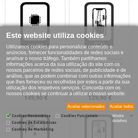
Este website utiliza cookies
Utilizamos cookies para personalizar conteúdo e
anúncios, fornecer funcionalidades de redes sociais e
analisar o nosso tráfego. Também partilhamos
Reparação logic board iPhone 13
Reparação Ecrã OLED Premium
informações acerca da sua utilização do site com os
Pro Max
iPhone 13 Pro Max - Qualidade
equivalente ao original
nossos parceiros de redes sociais, de publicidade e de
análise, que as podem combinar com outras informações
que lhes forneceu ou recolhidas por estes a partir da sua
utilização dos respetivos serviços. Concorda com os
nossos cookies se continuar a utilizar o nosso website.
149,90 €
129,90 €
Aceitar selecionados
Aceitar todos
Cookies Necessários
Cookies Funcionais
Mostra
detalhes
Cookies de Estatísticas
Cookies de Marketing