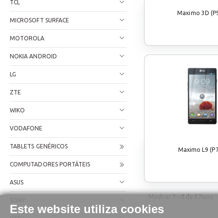
TCL
Maximo 3D (P
MICROSOFT SURFACE
MOTOROLA
NOKIA ANDROID
LG
ZTE
WIKO
VODAFONE
TABLETS GENÉRICOS
Maximo L9 (P
COMPUTADORES PORTÁTEIS
ASUS
Mostrar
1 - 6
de
6
itens
SONY
Este website utiliza cookies