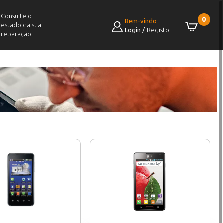
Consulte o
0
Bem-vindo
estado da sua
Login
/
Registo
reparação