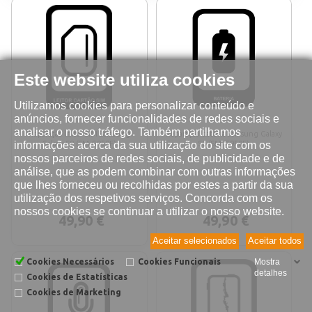
Este website utiliza cookies
Utilizamos cookies para personalizar conteúdo e
anúncios, fornecer funcionalidades de redes sociais e
analisar o nosso tráfego. Também partilhamos
Reparação leitor SIM Samsung
Reparação bateria Samsung Galaxy
informações acerca da sua utilização do site com os
Galaxy S8 (SM-G950F)
S8 (SM-G950F)
nossos parceiros de redes sociais, de publicidade e de
análise, que as podem combinar com outras informações
que lhes forneceu ou recolhidas por estes a partir da sua
utilização dos respetivos serviços. Concorda com os
nossos cookies se continuar a utilizar o nosso website.
49,90 €
49,90 €
Aceitar selecionados
Aceitar todos
Cookies Necessários
Cookies Funcionais
Mostra
detalhes
Cookies de Estatísticas
Cookies de Marketing