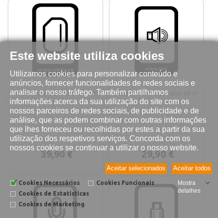
Este website utiliza cookies
Utilizamos cookies para personalizar conteúdo e
anúncios, fornecer funcionalidades de redes sociais e
analisar o nosso tráfego. Também partilhamos
Reparação leitor SIM Xiaomi MI A3
Reparação altifalante Xiaomi MI A3
informações acerca da sua utilização do site com os
nossos parceiros de redes sociais, de publicidade e de
análise, que as podem combinar com outras informações
que lhes forneceu ou recolhidas por estes a partir da sua
utilização dos respetivos serviços. Concorda com os
nossos cookies se continuar a utilizar o nosso website.
39,90 €
29,90 €
Aceitar selecionados
Aceitar todos
Cookies Necessários
Cookies Funcionais
Mostra
detalhes
Cookies de Estatísticas
Cookies de Marketing