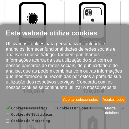
Este website utiliza cookies
Utilizamos cookies para personalizar conteúdo e
anúncios, fornecer funcionalidades de redes sociais e
analisar o nosso tráfego. Também partilhamos
Reparação logic board iPhone 13
Reparação câmera traseira iPhone
informações acerca da sua utilização do site com os
Pro
13 Pro
nossos parceiros de redes sociais, de publicidade e de
análise, que as podem combinar com outras informações
que lhes forneceu ou recolhidas por estes a partir da sua
utilização dos respetivos serviços. Concorda com os
nossos cookies se continuar a utilizar o nosso website.
149,90 €
129,90 €
Aceitar selecionados
Aceitar todos
Cookies Necessários
Cookies Funcionais
Mostra
detalhes
Cookies de Estatísticas
Cookies de Marketing