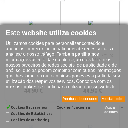
Este website utiliza cookies
Utilizamos cookies para personalizar conteúdo e
anúncios, fornecer funcionalidades de redes sociais e
analisar o nosso tráfego. Também partilhamos
Reparação vidro traseiro Samsung
Reparação altifalante Samsung
informações acerca da sua utilização do site com os
Galaxy S7 (SM-G930F)
Galaxy S7 (SM-G930F)
nossos parceiros de redes sociais, de publicidade e de
análise, que as podem combinar com outras informações
que lhes forneceu ou recolhidas por estes a partir da sua
utilização dos respetivos serviços. Concorda com os
nossos cookies se continuar a utilizar o nosso website.
44,90 €
44,90 €
Aceitar selecionados
Aceitar todos
Cookies Necessários
Cookies Funcionais
Mostra
detalhes
Cookies de Estatísticas
Cookies de Marketing